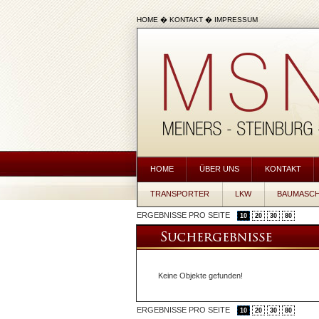
HOME
�
KONTAKT
�
IMPRESSUM
HOME
ÜBER UNS
KONTAKT
TRANSPORTER
LKW
BAUMASCH
ERGEBNISSE PRO SEITE
10
20
30
80
Keine Objekte gefunden!
ERGEBNISSE PRO SEITE
10
20
30
80