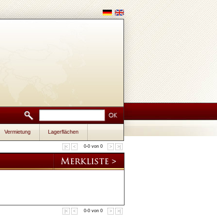
Vermietung
Lagerflächen
0-0 von 0
|<
<
>
>|
0-0 von 0
|<
<
>
>|